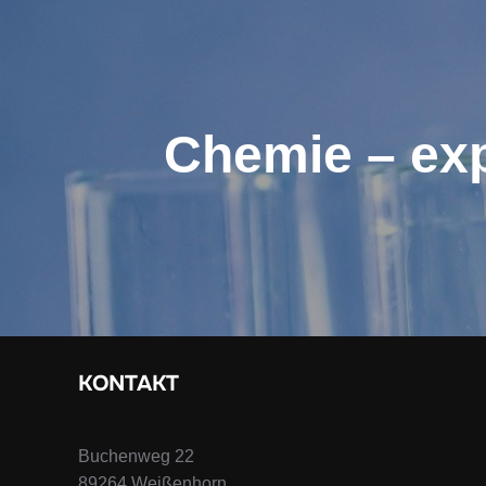
Chemie – exp
KONTAKT
Buchenweg 22
89264 Weißenhorn