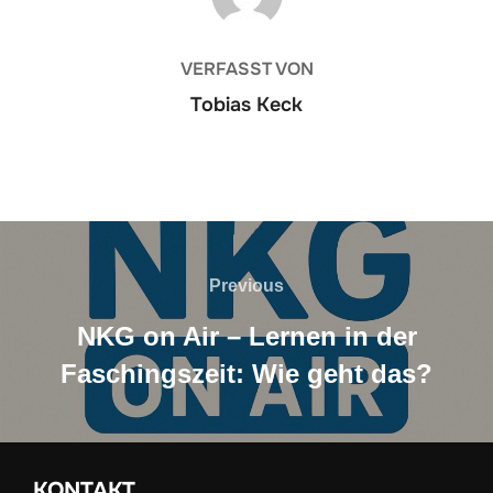
VERFASST VON
Tobias Keck
Beitragsnavigation
Previous
Previous
NKG on Air – Lernen in der
Faschingszeit: Wie geht das?
KONTAKT