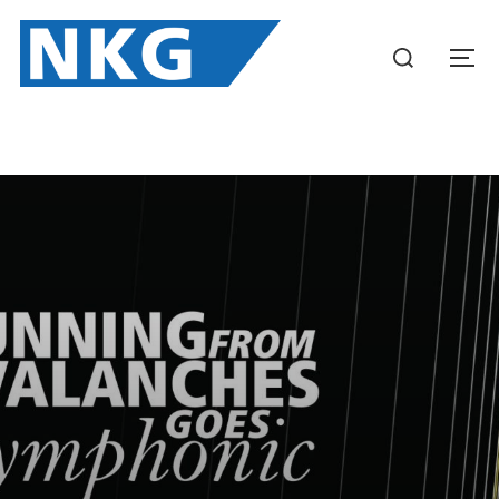
Zum
Inhalt
Suchen
SEIT
springen
nach: