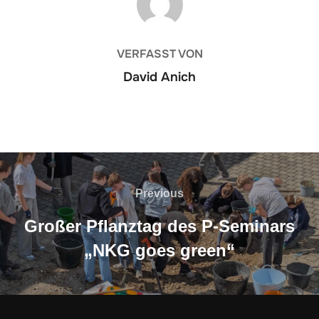
VERFASST VON
David Anich
Beitragsnavigation
Previous
Previous
Großer Pflanztag des P-Seminars
„NKG goes green“