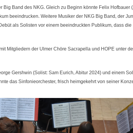
er Big Band des NKG. Gleich zu Beginn könnte Felix Hofbauer (
kum beeindrucken. Weitere Musiker der NKG Big Band, der Jun
ebüt als Solisten vor einem beeindruckten Publikum, dass die 
t Mitgliedern der Ulmer Chöre Sacrapella und HOPE unter der
orge Gershwin (Solist: Sam Eurich, Abitur 2024) und einem Solo
nte das Sinfonieorchester, frisch heimgekehrt von seiner Konze